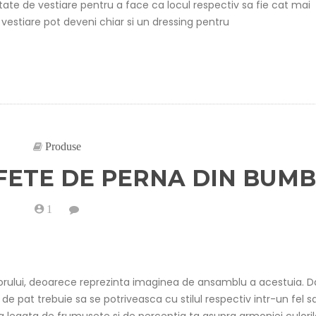
etate de vestiare pentru a face ca locul respectiv sa fie cat mai
metalic
second
de vestiare pot deveni chiar si un dressing pentru
hand?
Produse
FETE DE PERNA DIN BUM
1
on
Opteaza
pentru
fete
de
perna
din
itorului, deoarece reprezinta imaginea de ansamblu a acestuia. 
bumbac
e de pat trebuie sa se potriveasca cu stilul respectiv intr-un fel s