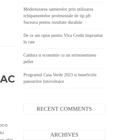
Modernizarea santierelor prin utilizarea
echipamentelor profesionale de tip pft
Suceava pentru rezultate durabile
De ce am optat pentru Viva Credit împrumut
în rate
Caldura si economie cu un termosemineu
pellet
Programul Casa Verde 2023 si beneficiile
BAC
panourilor fotovoltaice
RECENT COMMENTS
Daca
au
ARCHIVES