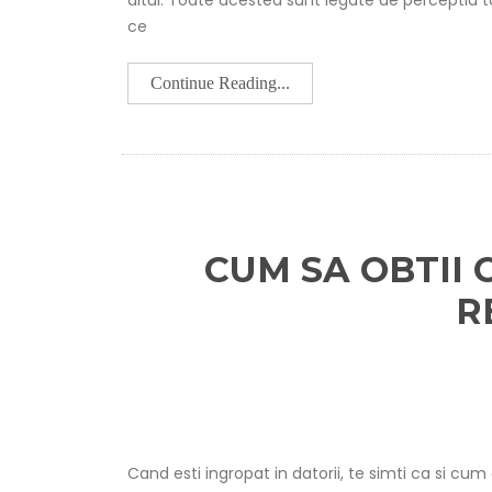
altul. Toate acestea sunt legate de perceptia t
ce
Continue Reading...
CUM SA OBTII
R
Cand esti ingropat in datorii, te simti ca si cum a