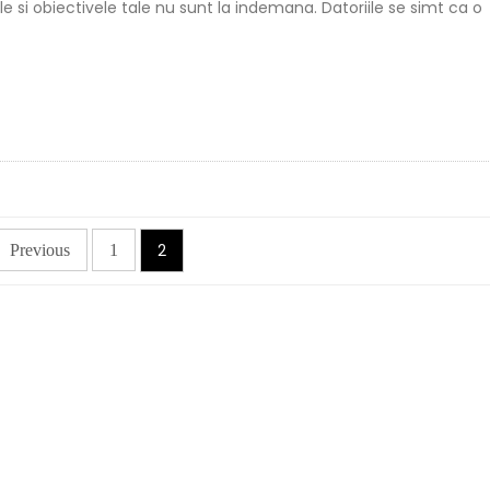
le si obiectivele tale nu sunt la indemana. Datoriile se simt ca o
2
Previous
1