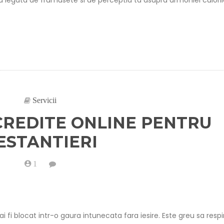
a legata de frumusete si de perceptia ta asupra armoniei culoril
Servicii
 CREDITE ONLINE PENTRU
ESTANTIERI
1
on
Cum
sa
obtii
credite
online
pentru
i fi blocat intr-o gaura intunecata fara iesire. Este greu sa respir
restantieri