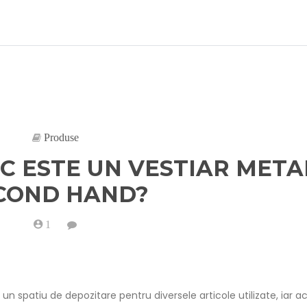
Produse
IC ESTE UN VESTIAR META
COND HAND?
1
on
Stii
cat
de
practic
este
un
r un spatiu de depozitare pentru diversele articole utilizate, iar a
vestiar