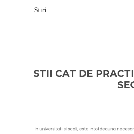
Skip
to
Stiri
content
STII CAT DE PRACT
SE
In universitati si scoli, este intotdeauna necesa