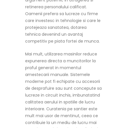
argument puternic in atragerea si
retinerea personalului calificat.
Oamenii prefera sa lucreze cu firme
care investesc in tehnologie si care le
protejeaza sanatatea, dotarea
tehnica devenind un avantaj
competitiv pe piata fortei de munca.
Mai mult, utilizarea masinilor reduce
expunerea directa a muncitorilor la
praful generat in momentul
amestecarii manuale. Sistemele
moderne pot fi echipate cu accesorii
de desprafuire sau sunt concepute sa
lucreze in circuit inchis, imbunatatind
calitatea aerului in spatiile de lucru
interioare. Curatenia pe santier este
mult mai usor de mentinut, ceea ce
contribuie la un mediu de lucru mai