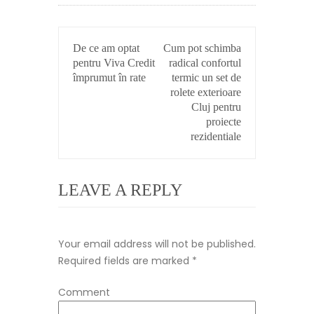
POST
De ce am optat
Cum pot schimba
NAVIGATION
pentru Viva Credit
radical confortul
împrumut în rate
termic un set de
rolete exterioare
Cluj pentru
proiecte
rezidentiale
LEAVE A REPLY
Your email address will not be published.
Required fields are marked
*
Comment