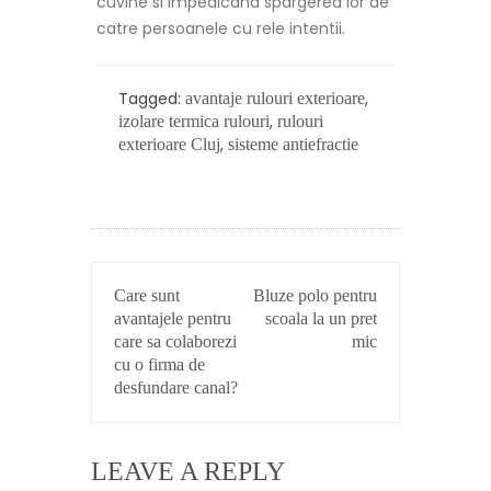
cuvine si impedicand spargerea lor de
catre persoanele cu rele intentii.
Tagged:
,
avantaje rulouri exterioare
,
izolare termica rulouri
rulouri
,
exterioare Cluj
sisteme antiefractie
POST
Care sunt
Bluze polo pentru
NAVIGATION
avantajele pentru
scoala la un pret
care sa colaborezi
mic
cu o firma de
desfundare canal?
LEAVE A REPLY