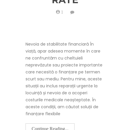
1
on
De
ce
am
optat
pentru
Viva
Nevoia de stabilitate financiară În
Credit
împrumut
viață, apar adesea momente în care
în
ne confruntăm cu cheltuieli
rate
neprevăzute sau proiecte importante
care necesită o finanțare pe termen
scurt sau mediu. Pentru mine, aceste
situații au inclus reparații urgente la
locuință și nevoia de a acoperi
costurile medicale neașteptate. În
aceste condiții, am căutat soluții de
finanțare flexibile
Continue Reading...