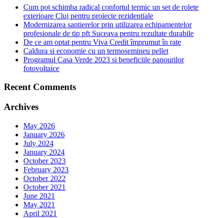
Cum pot schimba radical confortul termic un set de rolete
exterioare Cluj pentru proiecte rezidentiale
Modernizarea santierelor prin utilizarea echipamentelor
profesionale de tip pft Suceava pentru rezultate durabile
De ce am optat pentru Viva Credit împrumut în rate
Caldura si economie cu un termosemineu pellet
Programul Casa Verde 2023 si beneficiile panourilor
fotovoltaice
Recent Comments
Archives
May 2026
January 2026
July 2024
January 2024
October 2023
February 2023
October 2022
October 2021
June 2021
May 2021
April 2021