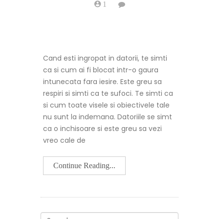
1
on
Cum
sa
obtii
credite
online
pentru
Cand esti ingropat in datorii, te simti
restantieri
ca si cum ai fi blocat intr-o gaura
intunecata fara iesire. Este greu sa
respiri si simti ca te sufoci. Te simti ca
si cum toate visele si obiectivele tale
nu sunt la indemana. Datoriile se simt
ca o inchisoare si este greu sa vezi
vreo cale de
Continue Reading...
Search